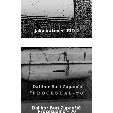
Jaka Vatovec: RIO 2
Dalibor Bori Zupančič:
Procesualno – 70