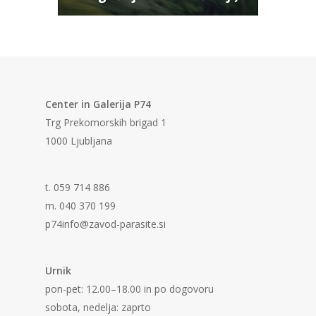
Center in Galerija P74
Trg Prekomorskih brigad 1
1000 Ljubljana
t. 059 714 886
m. 040 370 199
p74info@zavod-parasite.si
Urnik
pon-pet: 12.00–18.00 in po dogovoru
sobota, nedelja: zaprto