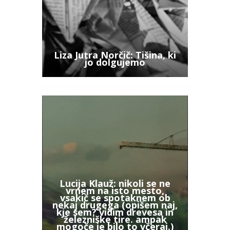
Liza Jutra Norčič: Tišina, ki
jo dolgujemo
Lucija Klauž: nikoli se ne
vrnem na isto mesto,
vsakič se spotaknem ob
nekaj drugega (opišem naj,
kje sem? vidim drevesa in
železniške tire. ampak
mogoče je bilo to včeraj.)