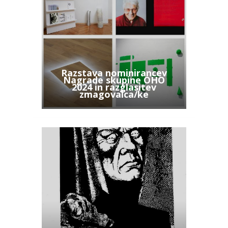
Razstava nominirancev
Nagrade skupine OHO
2024 in razglasitev
zmagovalca/ke