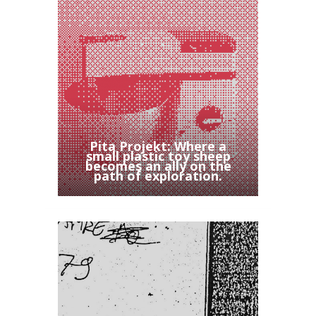
Pita Projekt: Where a
small plastic toy sheep
becomes an ally on the
path of exploration.