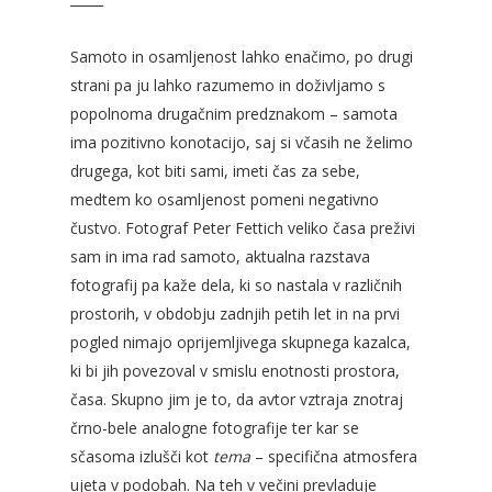
Samoto in osamljenost lahko enačimo, po drugi
strani pa ju lahko razumemo in doživljamo s
popolnoma drugačnim predznakom – samota
ima pozitivno konotacijo, saj si včasih ne želimo
drugega, kot biti sami, imeti čas za sebe,
medtem ko osamljenost pomeni negativno
čustvo. Fotograf Peter Fettich veliko časa preživi
sam in ima rad samoto, aktualna razstava
fotografij pa kaže dela, ki so nastala v različnih
prostorih, v obdobju zadnjih petih let in na prvi
pogled nimajo oprijemljivega skupnega kazalca,
ki bi jih povezoval v smislu enotnosti prostora,
časa. Skupno jim je to, da avtor vztraja znotraj
črno-bele analogne fotografije ter kar se
sčasoma izlušči kot
tema
– specifična atmosfera
ujeta v podobah. Na teh v večini prevladuje