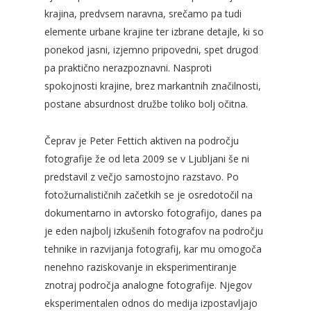
krajina, predvsem naravna, srečamo pa tudi
elemente urbane krajine ter izbrane detajle, ki so
ponekod jasni, izjemno pripovedni, spet drugod
pa praktično nerazpoznavni. Nasproti
spokojnosti krajine, brez markantnih značilnosti,
postane absurdnost družbe toliko bolj očitna.
Čeprav je Peter Fettich aktiven na področju
fotografije že od leta 2009 se v Ljubljani še ni
predstavil z večjo samostojno razstavo. Po
fotožurnalističnih začetkih se je osredotočil na
dokumentarno in avtorsko fotografijo, danes pa
je eden najbolj izkušenih fotografov na področju
tehnike in razvijanja fotografij, kar mu omogoča
nenehno raziskovanje in eksperimentiranje
znotraj področja analogne fotografije. Njegov
eksperimentalen odnos do medija izpostavljajo