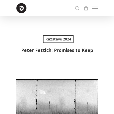
Skip
Menu
to
search
main
content
Razstave 2024
Peter Fettich: Promises to Keep