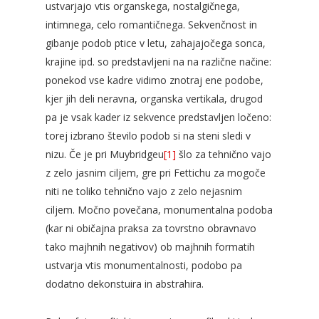
ustvarjajo vtis organskega, nostalgičnega,
intimnega, celo romantičnega. Sekvenčnost in
gibanje podob ptice v letu, zahajajočega sonca,
krajine ipd. so predstavljeni na na različne načine:
ponekod vse kadre vidimo znotraj ene podobe,
kjer jih deli neravna, organska vertikala, drugod
pa je vsak kader iz sekvence predstavljen ločeno:
torej izbrano število podob si na steni sledi v
nizu. Če je pri Muybridgeu
[1]
šlo za tehnično vajo
z zelo jasnim ciljem, gre pri Fettichu za mogoče
niti ne toliko tehnično vajo z zelo nejasnim
ciljem. Močno povečana, monumentalna podoba
(kar ni običajna praksa za tovrstno obravnavo
tako majhnih negativov) ob majhnih formatih
ustvarja vtis monumentalnosti, podobo pa
dodatno dekonstuira in abstrahira.