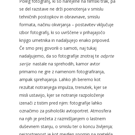
Poleg fotografij, ki so narejene na filmski trak, pa
se del razstave ne drži poenotenja v smislu
tehničnih postopkov in obravnave, smislu
formata, načinu okvirjanja – postavitev vključuje
izbor fotografij, ki so uvrščene v prihajajočo
knjigo umetnika in nadaljujejo enako pripoved.
Če smo prej govorili o samoti, naj tukaj
nadaljujemo, da so fotografije znotraj te
odprte
serije
nastale na sprehodih, kamor avtor
primarno ne gre z namenom fotografiranja,
ampak sprehajanja. Lahko jih beremo kot
rezultat notranjega impulza, trenutek, kjer se
misli ustavijo, kjer se notranje razpoloženje
izenači z tistim pred njim: fotografije lahko
označimo za psihološki avtoportret. Atmosfera
na njih je prežeta z razmišljanjem o lastnem
duševnem stanju, o smislu ter o koncu življenja;
neizostrenost je kot meglen spomin na pretekla