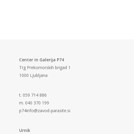
Center in Galerija P74
Trg Prekomorskih brigad 1
1000 Ljubljana
t. 059 714 886
m. 040 370 199
p74info@zavod-parasite.si
Urnik