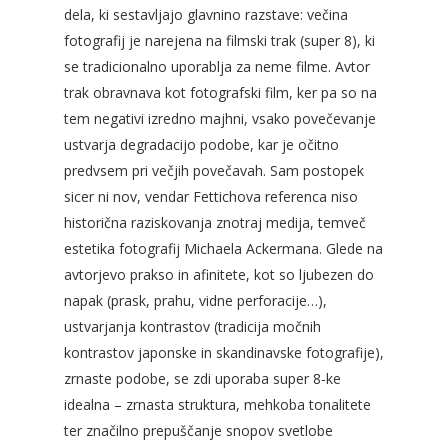
dela, ki sestavljajo glavnino razstave: večina
fotografij je narejena na filmski trak (super 8), ki
se tradicionalno uporablja za neme filme. Avtor
trak obravnava kot fotografski film, ker pa so na
tem negativi izredno majhni, vsako povečevanje
ustvarja degradacijo podobe, kar je očitno
predvsem pri večjih povečavah. Sam postopek
sicer ni nov, vendar Fettichova referenca niso
historična raziskovanja znotraj medija, temveč
estetika fotografij Michaela Ackermana. Glede na
avtorjevo prakso in afinitete, kot so ljubezen do
napak (prask, prahu, vidne perforacije…),
ustvarjanja kontrastov (tradicija močnih
kontrastov japonske in skandinavske fotografije),
zrnaste podobe, se zdi uporaba super 8-ke
idealna – zrnasta struktura, mehkoba tonalitete
ter značilno prepuščanje snopov svetlobe