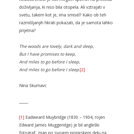
doživljanja, ki niso bila otopela. Ali vztrajati v
svetu, takem kot je, ima smisel? Kako ob teh
razmišljanjih hkrati pokazati, da je samota lahko
prijetna?
The woods are lovely, dark and deep,
But I have promises to keep
,
And miles to go before I sleep
,
And miles to go before I sleep
.
[2]
Nina Skumavc
_____
[1]
Eadweard Muybridge (1830 – 1904, rojen
Edward James Muggeridge) je bil angleški
fotograf, znan po svojem pionirskem delu na