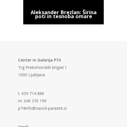
Aleksander Brezlan: Širina
poti in tesnoba omare
Center in Galerija P74
Trg Prekomorskih brigad 1
1000 Ljubljana
t. 059 714 886
m. 040 370 199
p74info@zavod-parasite.si
Urnik