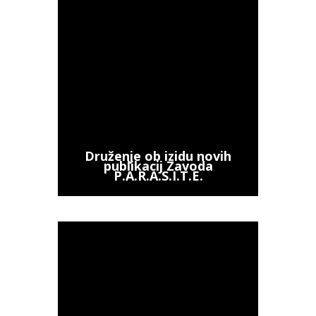
Druženje ob izidu novih
publikacij Zavoda
P.A.R.A.S.I.T.E.