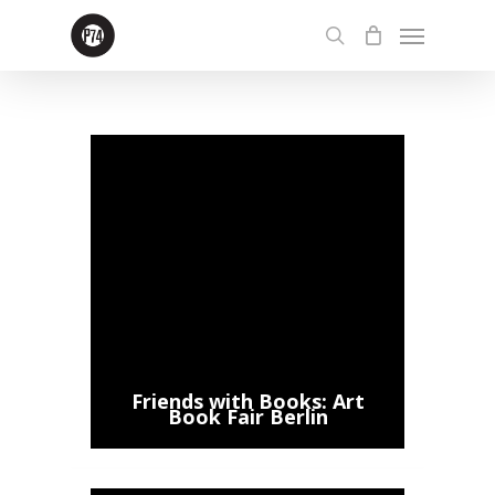
Skip
Menu
to
search
main
content
Friends with Books: Art
Book Fair Berlin