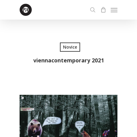
Skip
Menu
to
search
main
content
Novice
viennacontemporary 2021