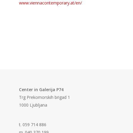
www.viennacontemporary.at/en/
Center in Galerija P74
Trg Prekomorskih brigad 1
1000 Ljubljana
t. 059 714 886
m. 040 370 199