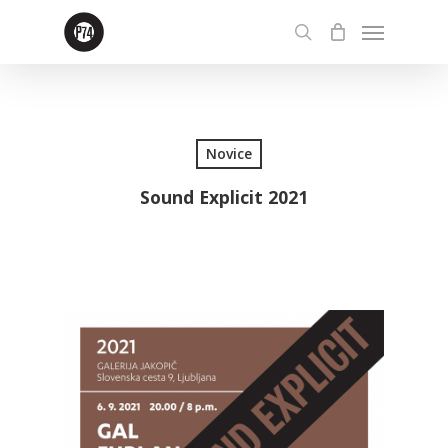
Skip
Menu
to
search
main
content
Novice
Sound Explicit 2021