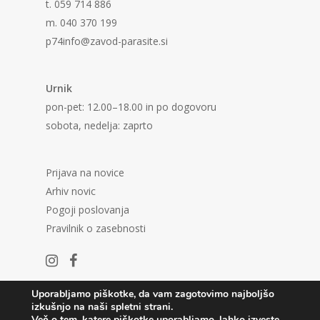
t. 059 714 886
m. 040 370 199
p74info@zavod-parasite.si
Urnik
pon-pet: 12.00–18.00 in po dogovoru
sobota, nedelja: zaprto
Prijava na novice
Arhiv novic
Pogoji poslovanja
Pravilnik o zasebnosti
Uporabljamo piškotke, da vam zagotovimo najboljšo
izkušnjo na naši spletni strani.
Več o tem, katere piškotke uporabljamo, lahko izveste