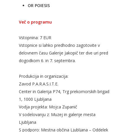
OR POIESIS
Več o programu
Vstopnina: 7 EUR
Vstopnice si lahko predhodno zagotovite v
delovnem času Galerije Jakopič ter dve uri pred
dogodkom 6. in 7. septembra.
Produkcija in organizacija:
Zavod P.A.R.A.S.I.T.E.
Center in Galerija P74, Trg prekomorskih brigad
1, 1000 Ljubljana
Vodja projekta: Mojca Zupanič
V sodelovanju z: Muzej in galerije mesta
Ljubljana
S podporo: Mestna občina Ljubljana – Oddelek