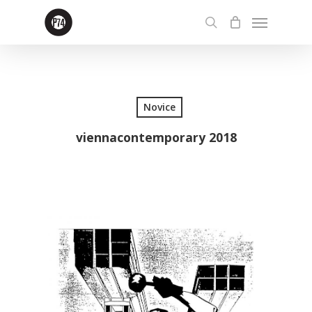
Skip
Menu
to
search
main
content
Novice
viennacontemporary 2018