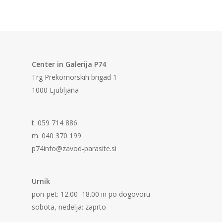
Center in Galerija P74
Trg Prekomorskih brigad 1
1000 Ljubljana
t. 059 714 886
m. 040 370 199
p74info@zavod-parasite.si
Urnik
pon-pet: 12.00–18.00 in po dogovoru
sobota, nedelja: zaprto