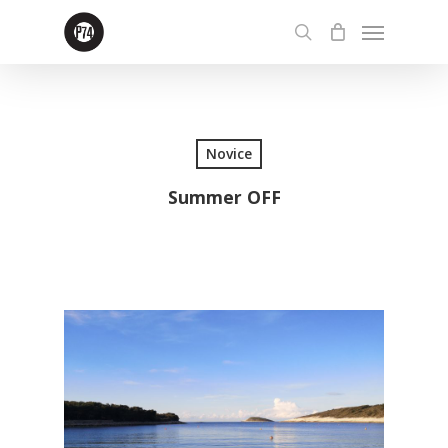
Skip
Menu
to
search
main
content
Novice
Summer OFF