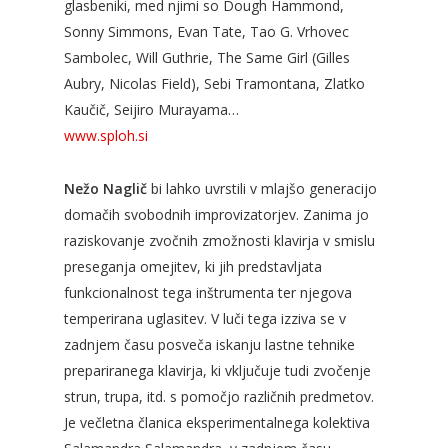
glasbeniki, med njimi so Dough Hammond,
Sonny Simmons, Evan Tate, Tao G. Vrhovec
Sambolec, Will Guthrie, The Same Girl (Gilles
Aubry, Nicolas Field), Sebi Tramontana, Zlatko
Kaučič, Seijiro Murayama…
www.sploh.si
Nežo Naglič
bi lahko uvrstili v mlajšo generacijo
domačih svobodnih improvizatorjev. Zanima jo
raziskovanje zvočnih zmožnosti klavirja v smislu
preseganja omejitev, ki jih predstavljata
funkcionalnost tega inštrumenta ter njegova
temperirana uglasitev. V luči tega izziva se v
zadnjem času posveča iskanju lastne tehnike
prepariranega klavirja, ki vključuje tudi zvočenje
strun, trupa, itd. s pomočjo različnih predmetov.
Je večletna članica eksperimentalnega kolektiva