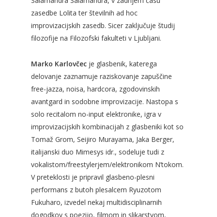
Salamandra Salamandra, v zadnjem času
zasedbe Lolita ter številnih ad hoc
improvizacijskih zasedb. Sicer zaključuje študij
filozofije na Filozofski fakulteti v Ljubljani.
Marko Karlovčec
je glasbenik, katerega
delovanje zaznamuje raziskovanje zapuščine
free-jazza, noisa, hardcora, zgodovinskih
avantgard in sodobne improvizacije. Nastopa s
solo recitalom no-input elektronike, igra v
improvizacijskih kombinacijah z glasbeniki kot so
Tomaž Grom, Seijiro Murayama, Jaka Berger,
italijanski duo Mimesys idr., sodeluje tudi z
vokalistom/freestylerjem/elektronikom N’tokom.
V preteklosti je pripravil glasbeno-plesni
performans z butoh plesalcem Ryuzotom
Fukuharo, izvedel nekaj multidisciplinarnih
dogodkov s poezijo, filmom in slikarstvom,