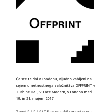
Če ste te dni v Londonu, vljudno vabljeni na
sejem umetnostnega založništva OFFPRINT v
Turbine Hall, v Tate Modern, v London med
19. in 21. majem 2017.
Zavod P.A.R.A.S.I.T.E. se po vabilu organizatorja