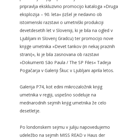
pripravlja ekskluzivno promocijo kataloga »Druga
eksplozija – 90. leta« (izšel je nedavno ob
istoimenski razstavi o umetniški produkciji
devetdesetih let v Sloveniji, ki je bila na ogled v
Ljubljani in Slovenj Gradcu) ter promocijo nove
knjige umetnika »Devet tankov (in nekaj praznih
strani)«, ki je bila zasnovana ob razstavi
»Dokumenti São Paula / The SP Files« Tadeja
Pogačarja v Galeriji Škuc v Ljubljani aprila letos.
Galerija P74, kot edini mikrozaložnik knjig
umetnika v regiji, uspešno sodeluje na
mednarodnih sejmih knjig umetnika že celo
desetletje.
Po londonskem sejmu v juliju napovedujemo
udeležbo na sejmih MISS READ v Haus der