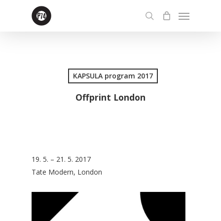
Skip
Menu
to
search
main
content
KAPSULA program 2017
Offprint London
19. 5. – 21. 5. 2017
Tate Modern, London