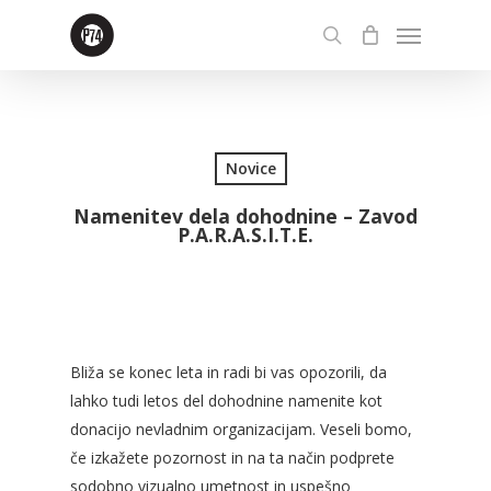
Skip
Menu
to
search
main
content
Novice
Namenitev dela dohodnine – Zavod
P.A.R.A.S.I.T.E.
Bliža se konec leta in radi bi vas opozorili, da
lahko tudi letos del dohodnine namenite kot
donacijo nevladnim organizacijam. Veseli bomo,
če izkažete pozornost in na ta način podprete
sodobno vizualno umetnost in uspešno