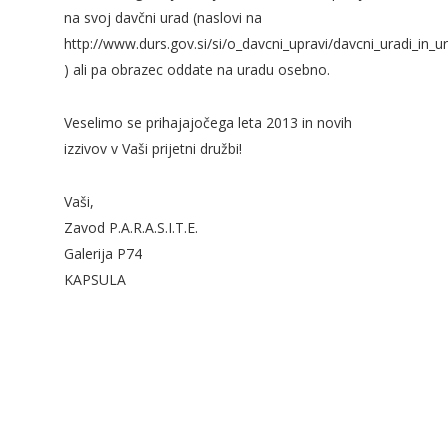
na svoj davčni urad (naslovi na
http://www.durs.gov.si/si/o_davcni_upravi/davcni_uradi_in_u
) ali pa obrazec oddate na uradu osebno.
Veselimo se prihajajočega leta 2013 in novih
izzivov v Vaši prijetni družbi!
Vaši,
Zavod P.A.R.A.S.I.T.E.
Galerija P74
KAPSULA