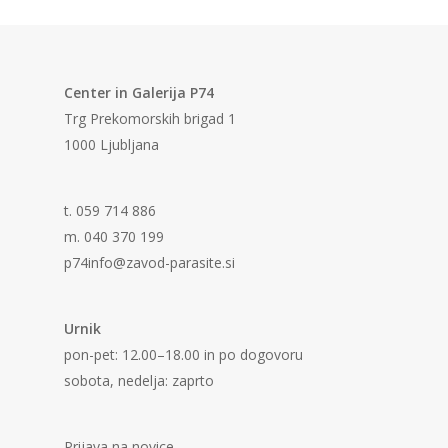
Center in Galerija P74
Trg Prekomorskih brigad 1
1000 Ljubljana
t. 059 714 886
m. 040 370 199
p74info@zavod-parasite.si
Urnik
pon-pet: 12.00–18.00 in po dogovoru
sobota, nedelja: zaprto
Prijava na novice