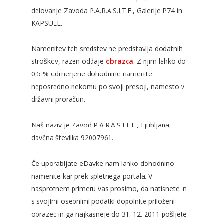
delovanje Zavoda P.A.R.A.S.I.T.E., Galerije P74 in
KAPSULE.
Namenitev teh sredstev ne predstavlja dodatnih
stroškov, razen oddaje
obrazca
. Z njim lahko do
0,5 % odmerjene dohodnine namenite
neposredno nekomu po svoji presoji, namesto v
državni proračun.
Naš naziv je Zavod P.A.R.A.S.I.T.E., Ljubljana,
davčna številka 92007961.
Če uporabljate eDavke nam lahko dohodnino
namenite kar prek spletnega portala. V
nasprotnem primeru vas prosimo, da natisnete in
s svojimi osebnimi podatki dopolnite priloženi
obrazec in ga najkasneje do 31. 12. 2011 pošljete