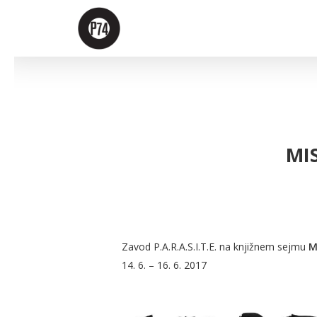
Skip
to
main
content
MIS
Zavod P.A.R.A.S.I.T.E. na knjižnem sejmu
M
14. 6. – 16. 6. 2017