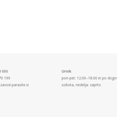
4 886
Urnik
70 199
pon-pet: 12.00–18.00 in po dogo
zavod-parasite.si
sobota, nedelja: zaprto