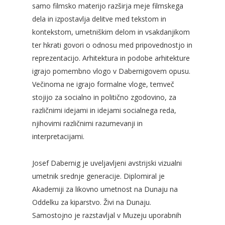
samo filmsko materijo razširja meje filmskega
dela in izpostavlja delitve med tekstom in
kontekstom, umetniškim delom in vsakdanjikom
ter hkrati govori o odnosu med pripovednostjo in
reprezentacijo. Arhitektura in podobe arhitekture
igrajo pomembno vlogo v Dabernigovem opusu.
Večinoma ne igrajo formalne vloge, temveč
stojijo za socialno in politično zgodovino, za
različnimi idejami in idejami socialnega reda,
njihovimi različnimi razumevanji in
interpretacijami.
Josef Dabernig je uveljavljeni avstrijski vizualni
umetnik srednje generacije. Diplomiral je
Akademiji za likovno umetnost na Dunaju na
Oddelku za kiparstvo. Živi na Dunaju.
Samostojno je razstavljal v Muzeju uporabnih