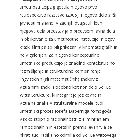
umetnosti Leipzig gostila njegovo prvo
retrospektivo razstavo (2005), njegovo delo širši
javnosti ni znano. V zadnjih dvajsetih letih
njegova dela predstavljajo predvsem javna dela
in oblikovanje za umetnostne institucije, njegovi
kratki filmi pa so bili prikazani v kinomatografih in
ne v galerijah. Za njegovo konceptualno
umetniško produkcijo je značilno kontekstualno
razmišljanje in strukturalno kombiniranje
lingvističnih (ali matematičnih) znakov z
vizualnimi znaki. Podobno kot npr. delo Sol Le
Witta Strukture, ki integrirajo jezikovne in
vizualne znake v strukturalne modele, tudi
umetniški proces Josefa Daberniga “omogoča
visoko stopnjo racionalnosti” z eliminiranjem
“emocionalnih in estetskih premišljevanj”, a se
hkrati tudi radikalno odmika od Sol Le Wittovega