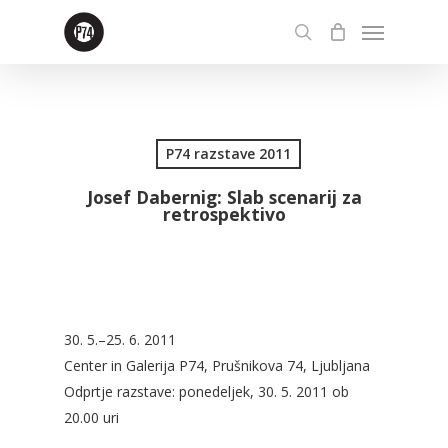
Skip
Menu
to
search
main
content
P74 razstave 2011
Josef Dabernig: Slab scenarij za
retrospektivo
30. 5.–25. 6. 2011
Center in Galerija P74, Prušnikova 74, Ljubljana
Odprtje razstave: ponedeljek, 30. 5. 2011 ob
20.00 uri