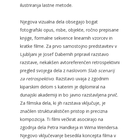
ilustriranja lastne metode.
Njegova vizualna dela obsegajo bogat
fotografski opus, risbe, objekte, ročno prepisane
knjige, formalne sekvence linearnih vzorcev in
kratke filme. Za prvo samostojno predstavitev v
Ljubljani je Josef Dabernih pripravil razstavo
razstave, nekakšen avtoreferenčen retrospektivni
pregled svojega dela z naslovom
Slab scenarij
za retrospektivo
. Razstavo uvaja z zgodnim
kiparskim delom s katerim je diplomiral na
dunajski akademiji in bo javno razstavljena prvič.
Za filmska dela, ki jih razstava vključuje, je
značilen strukturalističen pristop in precizna
kompozicija. Ti filmi večkrat asociirajo na
zgodnja dela Petra Handkeja in Wima Wendersa.
Njegovo vključevanje besedila koncepta filma v