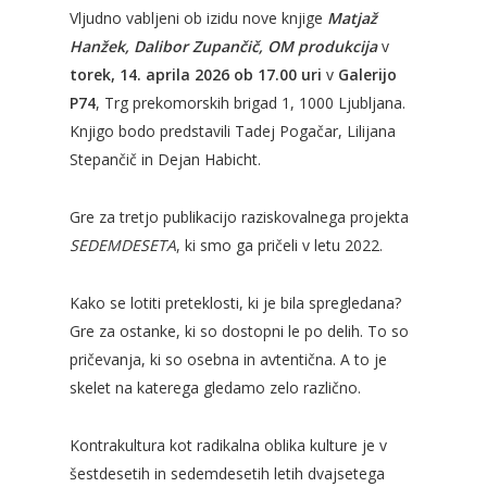
Vljudno vabljeni ob izidu nove knjige
Matjaž
Hanžek, Dalibor Zupančič, OM produkcija
v
torek, 14. aprila 2026
ob 17.00 uri
v
Galerijo
P74
, Trg prekomorskih brigad 1, 1000 Ljubljana.
Knjigo bodo predstavili Tadej Pogačar, Lilijana
Stepančič in Dejan Habicht.
Gre za tretjo publikacijo raziskovalnega projekta
SEDEMDESETA
, ki smo ga pričeli v letu 2022.
Kako se lotiti preteklosti, ki je bila spregledana?
Gre za ostanke, ki so dostopni le po delih. To so
pričevanja, ki so osebna in avtentična. A to je
skelet na katerega gledamo zelo različno.
Kontrakultura kot radikalna oblika kulture je v
šestdesetih in sedemdesetih letih dvajsetega