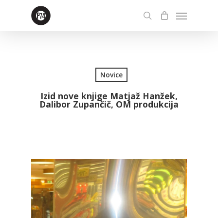
Skip
Menu
to
search
main
content
Novice
Izid nove knjige Matjaž Hanžek,
Dalibor Zupančič, OM produkcija