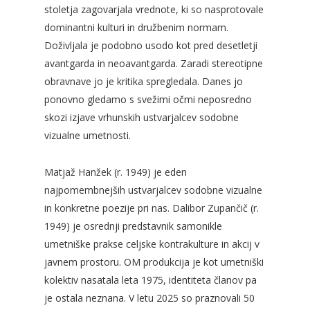
stoletja zagovarjala vrednote, ki so nasprotovale
dominantni kulturi in družbenim normam.
Doživljala je podobno usodo kot pred desetletji
avantgarda in neoavantgarda. Zaradi stereotipne
obravnave jo je kritika spregledala. Danes jo
ponovno gledamo s svežimi očmi neposredno
skozi izjave vrhunskih ustvarjalcev sodobne
vizualne umetnosti.
Matjaž Hanžek (r. 1949) je eden
najpomembnejših ustvarjalcev sodobne vizualne
in konkretne poezije pri nas. Dalibor Zupančič (r.
1949) je osrednji predstavnik samonikle
umetniške prakse celjske kontrakulture in akcij v
javnem prostoru. OM produkcija je kot umetniški
kolektiv nasatala leta 1975, identiteta članov pa
je ostala neznana. V letu 2025 so praznovali 50