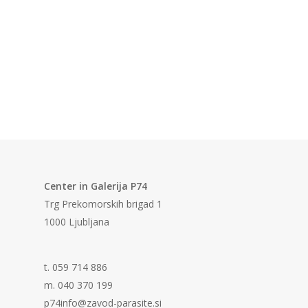
Center in Galerija P74
Trg Prekomorskih brigad 1
1000 Ljubljana
t. 059 714 886
m. 040 370 199
p74info@zavod-parasite.si