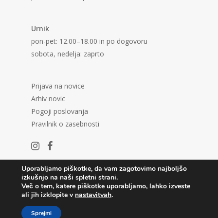
Urnik
pon-pet: 12.00–18.00 in po dogovoru
sobota, nedelja: zaprto
Prijava na novice
Arhiv novic
Pogoji poslovanja
Pravilnik o zasebnosti
Uporabljamo piškotke, da vam zagotovimo najboljšo
izkušnjo na naši spletni strani.
Več o tem, katere piškotke uporabljamo, lahko izveste
ali jih izklopite v
nastavitvah
.
© 2026 Center in Galerija P74.
Sprejmi