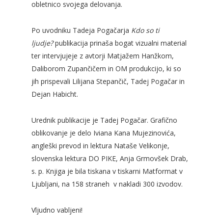
obletnico svojega delovanja.
Po uvodniku Tadeja Pogačarja
Kdo so ti
ljudje?
publikacija prinaša bogat vizualni material
ter intervjujeje z avtorji Matjažem Hanžkom,
Daliborom Zupančičem in OM produkcijo, ki so
jih prispevali Lilijana Stepančič, Tadej Pogačar in
Dejan Habicht.
Urednik publikacije je Tadej Pogačar. Grafično
oblikovanje je delo Iviana Kana Mujezinovića,
angleški prevod in lektura Nataše Velikonje,
slovenska lektura DO PIKE, Anja Grmovšek Drab,
s. p. Knjiga je bila tiskana v tiskarni Matformat v
Ljubljani, na 158 straneh v nakladi 300 izvodov.
Vljudno vabljeni!