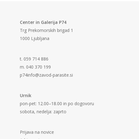
Center in Galerija P74
Trg Prekomorskih brigad 1
1000 Ljubljana
t. 059 714 886
m. 040 370 199
p74info@zavod-parasite.si
Urnik
pon-pet: 12.00–18.00 in po dogovoru
sobota, nedelja: zaprto
Prijava na novice