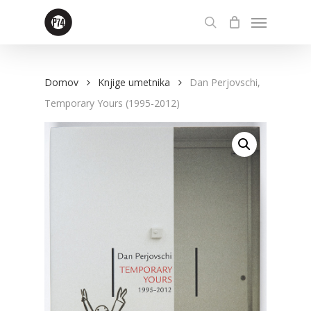
Skip
Menu
to
search
main
content
Domov
Knjige umetnika
Dan Perjovschi,
Temporary Yours (1995-2012)