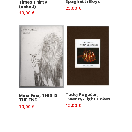
Spaghetti Boys
Times Thirty
košarico
košarico
(naked)
25,00
€
10,00
€
Dodaj v
Dodaj v
Tadej Pogačar,
Mina Fina, THIS IS
Twenty-Eight Cakes
THE END
košarico
košarico
15,00
€
10,00
€