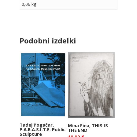
0,06 kg
Podobni izdelki
Dodaj v
Dodaj v
Tadej Pogačar,
Mina Fina, THIS IS
P.A.R.A.S.I.T.E. Public
THE END
košarico
košarico
Sculpture
10,00
€