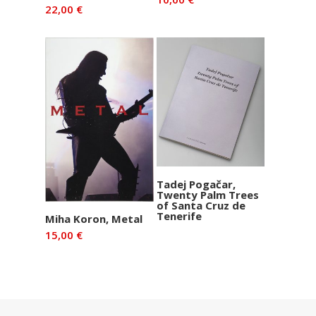
22,00
€
Preberi več
Tadej Pogačar,
Twenty Palm Trees
of Santa Cruz de
Tenerife
Dodaj v
Miha Koron, Metal
košarico
15,00
€