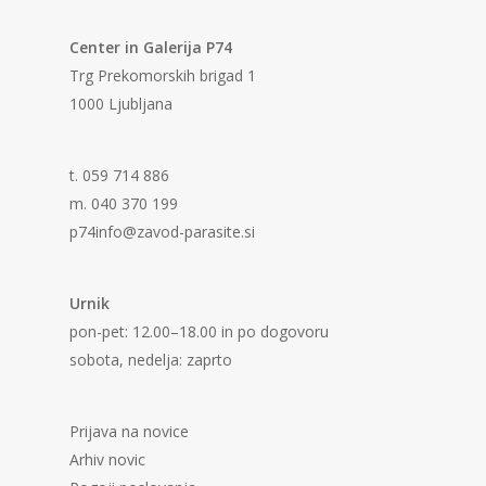
Center in Galerija P74
Trg Prekomorskih brigad 1
1000 Ljubljana
t. 059 714 886
m. 040 370 199
p74info@zavod-parasite.si
Urnik
pon-pet: 12.00–18.00 in po dogovoru
sobota, nedelja: zaprto
Prijava na novice
Arhiv novic