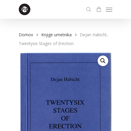
Skip
Menu
to
search
main
content
Domov
Knjige umetnika
Dejan Habicht,
Twentysix Stages of Erection