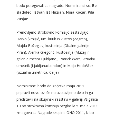
bodo potegovali za nagrado. Nominiranci so:
Beli
sladoled
,
Ištvan Išt Huzjan
,
Nina Kočar
,
Pila
Rusjan
.
Prenovljeno strokovno komisijo sestavljajo:
Darko Šimišić, um. kritik in kustos (Zagreb),
Majda Božeglav, kustosinja (Obalne galerije
Piran), Alenka Gregorič, kustosinja (Muzej in
galerije mesta Ljubljane), Patrick Ward, vizualni
umetnik (Ljubljana/London) in Maja Hodošček
(vizualna umetnica, Celje).
Nominiranci bodo do začetka maja 2011
pripravili novo oz. še nerazstavljeno delo in ga
predstavili na skupinski razstavi v galeriji Vžigalica.
Tu bo strokovna komisija razglasila 5. maja 2011
zmagovalca Nagrade skupine OHO 2011, ki bo