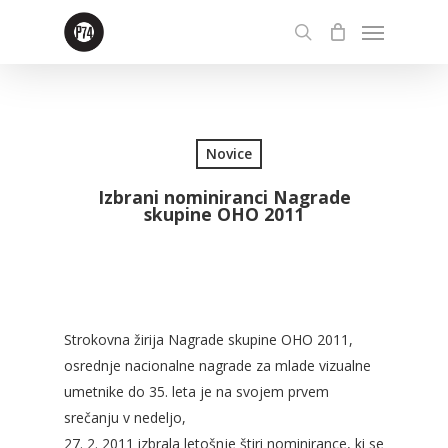
Skip
Menu
to
search
main
content
Novice
Izbrani nominiranci Nagrade
skupine OHO 2011
Strokovna žirija Nagrade skupine OHO 2011,
osrednje nacionalne nagrade za mlade vizualne
umetnike do 35. leta je na svojem prvem
srečanju v nedeljo,
27. 2. 2011 izbrala letošnje štiri nominirance, ki se