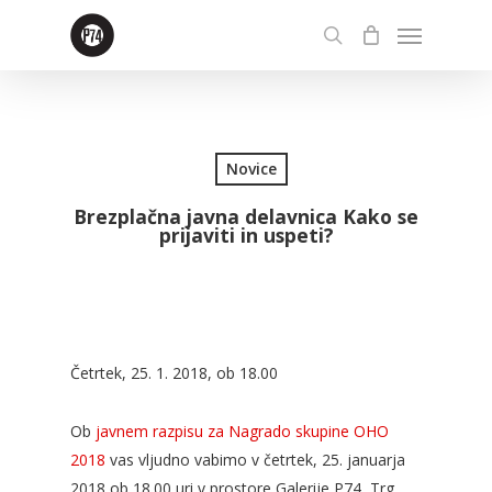
Skip
Menu
to
search
main
content
Novice
Brezplačna javna delavnica Kako se
prijaviti in uspeti?
Četrtek, 25. 1. 2018, ob 18.00
Ob
javnem razpisu za Nagrado skupine OHO
2018
vas vljudno vabimo v četrtek, 25. januarja
2018 ob 18.00 uri v prostore Galerije P74, Trg