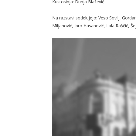
Kustosinja: Dunja Blažević
Na razstavi sodelujejo: Veso Sovilj, Gorda
Miljanović, Ibro Hasanović, Lala Raščić, Še