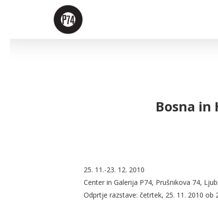
Skip
to
main
content
Bosna in 
25. 11.-23. 12. 2010
Center in Galerija P74, Prušnikova 74, Ljub
Odprtje razstave: četrtek, 25. 11. 2010 ob 2