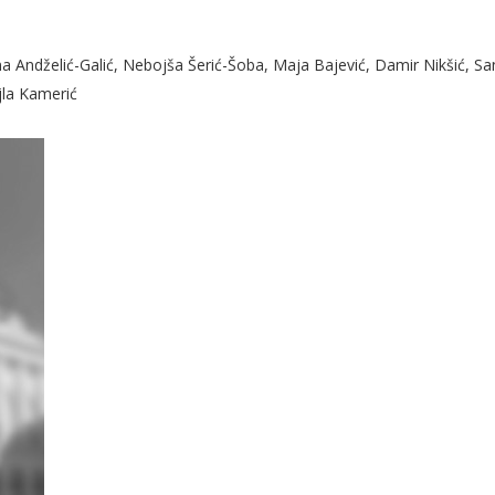
na Andželić-Galić, Nebojša Šerić-Šoba, Maja Bajević, Damir Nikšić, S
jla Kamerić