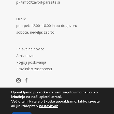
p74info@zavod-parasite.si
Urnik
pon-pet: 12.00–18.00 in po dogovoru
sobota, nedelja: zaprto
Prijava na novice
Arhiv novic
Pogoji poslovanja
Pravilnik o zasebnosti
Uporabljamo piškotke, da vam zagotovimo najboljšo
izkušnjo na naši spletni strani.
Več o tem, katere piškotke uporabljamo, lahko izveste
ali jih izklopite v
nastavitvah
.
© 2026 Center in Galerija P74.