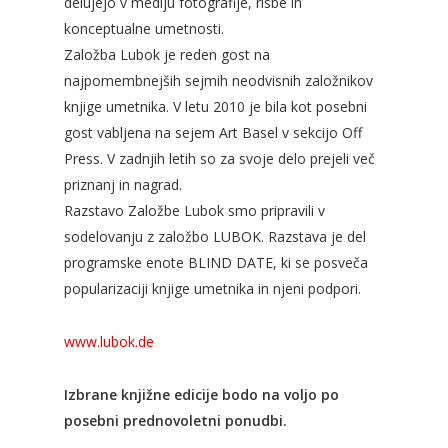
delujejo v mediju fotografije, risbe in
konceptualne umetnosti.
Založba Lubok je reden gost na
najpomembnejših sejmih neodvisnih založnikov
knjige umetnika. V letu 2010 je bila kot posebni
gost vabljena na sejem Art Basel v sekcijo Off
Press. V zadnjih letih so za svoje delo prejeli več
priznanj in nagrad.
Razstavo Založbe Lubok smo pripravili v
sodelovanju z založbo LUBOK. Razstava je del
programske enote BLIND DATE, ki se posveča
popularizaciji knjige umetnika in njeni podpori.
www.lubok.de
Izbrane knjižne edicije bodo na voljo po
posebni prednovoletni ponudbi.