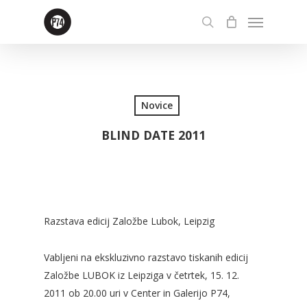
Skip
Menu
to
search
main
content
Novice
BLIND DATE 2011
Razstava edicij Založbe Lubok, Leipzig
Vabljeni na ekskluzivno razstavo tiskanih edicij
Založbe LUBOK iz Leipziga v četrtek, 15. 12.
2011 ob 20.00 uri v Center in Galerijo P74,