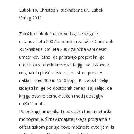
Lubok 10, Christoph Ruckhäberle ur., Lubok
Verlag 2011
Založbo Lubok (Lubok Verlag, Leipzig) je
ustanovil leta 2007 umetnik in založnik Christoph
Ruckhäberle. Od leta 2007 založba vabi deset
umetnikov letno, da pripravijo projekt knjige
umetnika v tehniki linoreza. Knjige so tiskane z
originalnih plošč v tiskarni, na stare preše v
nakladi med 300 in 1500 kopij. Pri založbi želijo
izdajati knjige po dostopnih cenah, saj želijo, da
knjiga ostane demokratičen medij dosegljiv
najširši publiki.
Poleg knjig umetnika Lubok tiska tudi umetniške
monografije. Širitev izdajateljskega programa z
offset tiskom ponuja nove možnosti avtorjem, ki