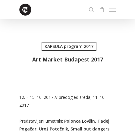
Skip
Menu
to
search
main
content
KAPSULA program 2017
Art Market Budapest 2017
12. – 15. 10. 2017 // predogled sreda, 11. 10.
2017
Predstavljeni umetniki:
Polonca Lovšin, Tadej
Pogačar, Uroš Potočnik, Small but dangers