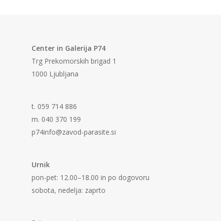
Center in Galerija P74
Trg Prekomorskih brigad 1
1000 Ljubljana
t. 059 714 886
m. 040 370 199
p74info@zavod-parasite.si
Urnik
pon-pet: 12.00–18.00 in po dogovoru
sobota, nedelja: zaprto