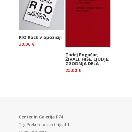
Dodaj v
RIO Rock v opoziciji
košarico
30,00
€
Dodaj v
Tadej Pogačar,
ŽIVALI, HIŠE, LJUDJE.
košarico
ZGODNJA DELA
25,00
€
Center in Galerija P74
Trg Prekomorskih brigad 1