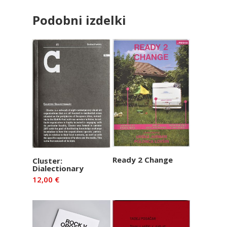
Podobni izdelki
Preberi več
Dodaj v
Ready 2 Change
Cluster:
Dialectionary
košarico
12,00
€