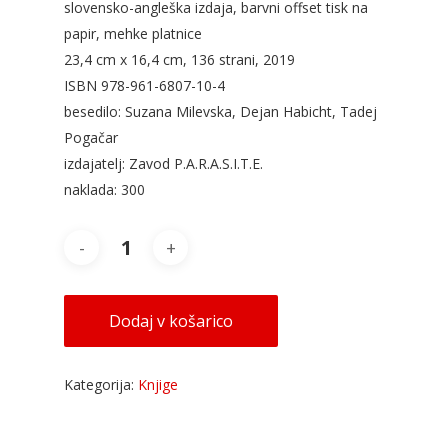
slovensko-angleška izdaja, barvni offset tisk na
papir, mehke platnice
23,4 cm x 16,4 cm, 136 strani, 2019
ISBN 978-961-6807-10-4
besedilo: Suzana Milevska, Dejan Habicht, Tadej
Pogačar
izdajatelj: Zavod P.A.R.A.S.I.T.E.
naklada: 300
Dodaj v košarico
Kategorija:
Knjige