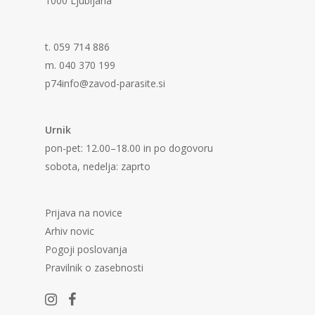
1000 Ljubljana
t. 059 714 886
m. 040 370 199
p74info@zavod-parasite.si
Urnik
pon-pet: 12.00–18.00 in po dogovoru
sobota, nedelja: zaprto
Prijava na novice
Arhiv novic
Pogoji poslovanja
Pravilnik o zasebnosti