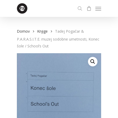
Skip
Menu
to
search
main
content
Domov
Knjige
Tadej Pogačar &
P.A.R.A.S.I.T.E. muzej sodobne umetnosti, Konec
šole / School’s Out