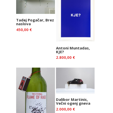
Dodaj v
Tadej Pogačar, Brez
naslova
košarico
450,00
€
Dodaj v
Antoni Muntadas,
KJE?
košarico
2.800,00
€
Dodaj v
Dalibor Martinis,
Večni ogenj gneva
košarico
2.000,00
€