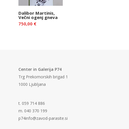
Dodaj v
Dalibor Martinis,
Večni ogenj gneva
košarico
750,00
€
Center in Galerija P74
Trg Prekomorskih brigad 1
1000 Ljubljana
t. 059 714 886
m. 040 370 199
p74info@zavod-parasite.si