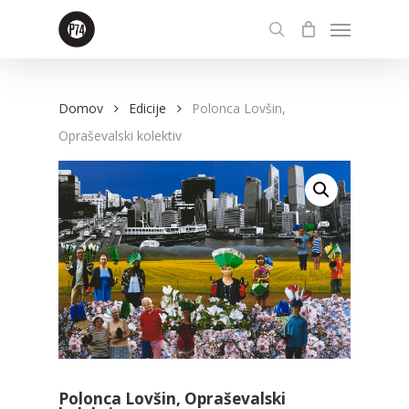
Skip
Menu
to
search
main
content
Domov
Edicije
Polonca Lovšin,
Opraševalski kolektiv
Polonca Lovšin, Opraševalski