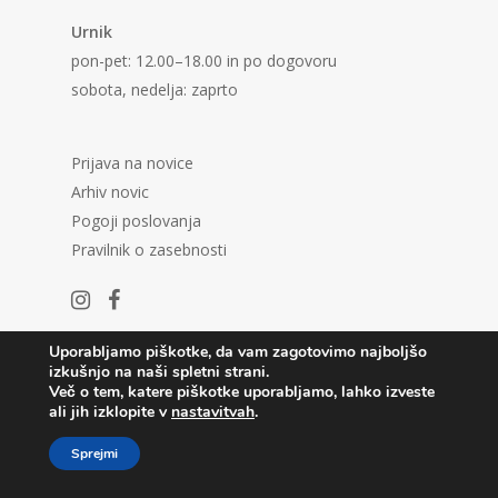
Urnik
pon-pet: 12.00–18.00 in po dogovoru
sobota, nedelja: zaprto
Prijava na novice
Arhiv novic
Pogoji poslovanja
Pravilnik o zasebnosti
Uporabljamo piškotke, da vam zagotovimo najboljšo
izkušnjo na naši spletni strani.
Več o tem, katere piškotke uporabljamo, lahko izveste
ali jih izklopite v
nastavitvah
.
© 2026 Center in Galerija P74.
Sprejmi