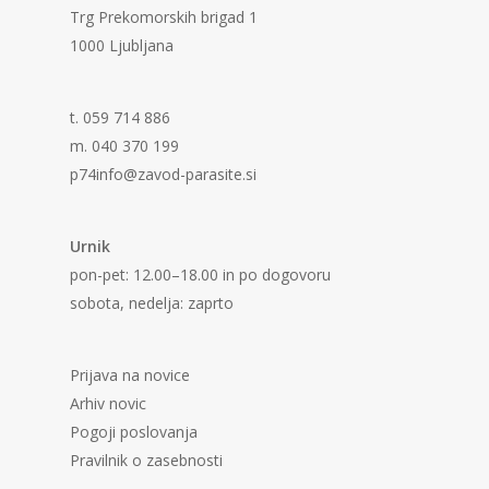
Trg Prekomorskih brigad 1
1000 Ljubljana
t. 059 714 886
m. 040 370 199
p74info@zavod-parasite.si
Urnik
pon-pet: 12.00–18.00 in po dogovoru
sobota, nedelja: zaprto
Prijava na novice
Arhiv novic
Pogoji poslovanja
Pravilnik o zasebnosti