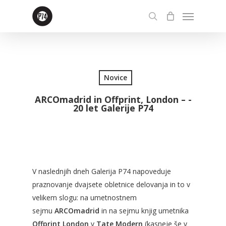
Skip
Menu
to
search
main
content
Novice
ARCOmadrid in Offprint, London – ­
20 let Galerije P74
V naslednjih dneh Galerija P74 napoveduje
praznovanje dvajsete obletnice delovanja in to v
velikem slogu: na umetnostnem
sejmu
ARCOmadrid
in na sejmu knjig umetnika
Offprint London
v
Tate Modern
(kasneje še v