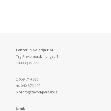
Center in Galerija P74
Trg Prekomorskih brigad 1
1000 Ljubljana
t. 059 714 886
m. 040 370 199
p74info@zavod-parasite.si
Urnik