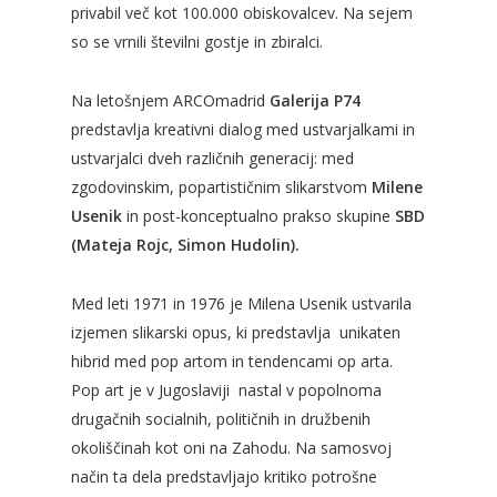
privabil več kot 100.000 obiskovalcev. Na sejem
so se vrnili številni gostje in zbiralci.
Na letošnjem ARCOmadrid
Galerija P74
predstavlja kreativni dialog med ustvarjalkami in
ustvarjalci dveh različnih generacij: med
zgodovinskim, popartističnim slikarstvom
Milene
Usenik
in post-konceptualno prakso skupine
SBD
(Mateja Rojc, Simon Hudolin).
Med leti 1971 in 1976 je Milena Usenik ustvarila
izjemen slikarski opus, ki predstavlja unikaten
hibrid med pop artom in tendencami op arta.
Pop art je v Jugoslaviji nastal v popolnoma
drugačnih socialnih, političnih in družbenih
okoliščinah kot oni na Zahodu. Na samosvoj
način ta dela predstavljajo kritiko potrošne