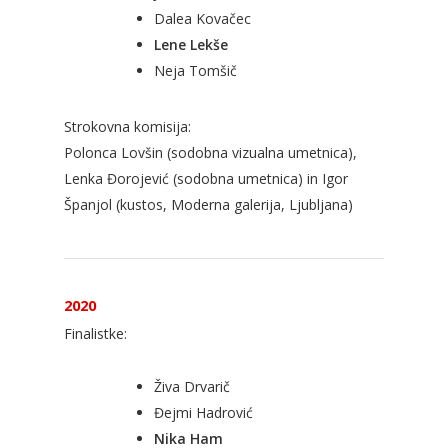
Dalea Kovačec
Lene Lekše
Neja Tomšič
Strokovna komisija:
Polonca Lovšin (sodobna vizualna umetnica),
Lenka Đorojević (sodobna umetnica) in Igor
Španjol (kustos, Moderna galerija, Ljubljana)
2020
Finalistke:
Živa Drvarič
Đejmi Hadrović
Nika Ham