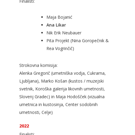
Finalisti:
Maja Bojanić
Ana Likar
Nik Erik Neubauer
Pita Projekt (Nina Goropečnik &
Rea Vogrinčič)
Strokovna komisija:
Alenka Gregorič (umetniška vodja, Cukrarna,
Ljubljana), Marko Košan (kustos / muzejski
svetnik, Koroška galerija likovnih umetnosti,
Slovenj Gradec) in Maja Hodošček (vizualna
umetnica in kustosinja, Center sodobnih
umetnosti, Celje)
2022
Finalisti: