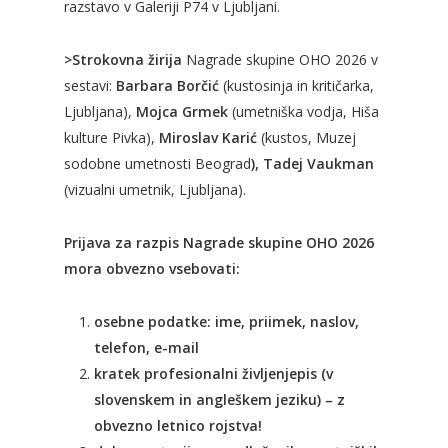
razstavo v Galeriji P74 v Ljubljani.
>Strokovna žirija
Nagrade skupine OHO 2026 v
sestavi:
Barbara Borčić
(kustosinja in kritičarka,
Ljubljana),
Mojca Grmek
(umetniška vodja, Hiša
kulture Pivka),
Miroslav Karić
(kustos, Muzej
sodobne umetnosti Beograd
), Tadej Vaukman
(vizualni umetnik, Ljubljana).
Prijava za razpis Nagrade skupine OHO 2026
mora obvezno vsebovati:
osebne podatke: ime, priimek, naslov,
telefon, e-mail
kratek profesionalni življenjepis (v
slovenskem in angleškem jeziku) – z
obvezno letnico rojstva!