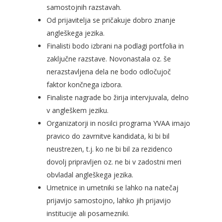
samostojnih razstavah.
Od prijavitelja se pričakuje dobro znanje
angleškega jezika.
Finalisti bodo izbrani na podlagi portfolia in
zaključne razstave. Novonastala oz. še
nerazstavljena dela ne bodo odločujoč
faktor končnega izbora.
Finaliste nagrade bo žirija intervjuvala, delno
v angleškem jeziku.
Organizatorji in nosilci programa YVAA imajo
pravico do zavrnitve kandidata, ki bi bil
neustrezen, t.j. ko ne bi bil za rezidenco
dovolj pripravljen oz. ne bi v zadostni meri
obvladal angleškega jezika.
Umetnice in umetniki se lahko na natečaj
prijavijo samostojno, lahko jih prijavijo
institucije ali posamezniki.