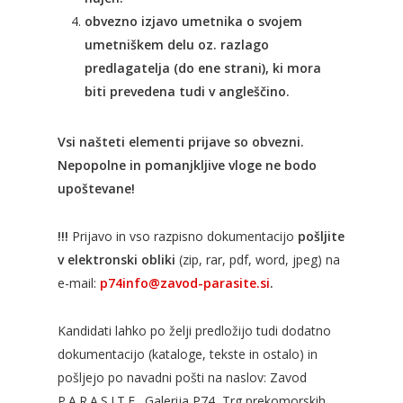
obvezno izjavo umetnika o svojem
umetniškem delu oz. razlago
predlagatelja (do ene strani), ki mora
biti prevedena tudi v angleščino.
Vsi našteti elementi prijave so obvezni.
Nepopolne in pomanjkljive vloge ne bodo
upoštevane!
!!!
Prijavo in vso razpisno dokumentacijo
pošljite
v elektronski obliki
(zip, rar, pdf, word, jpeg) na
e-mail:
p74info@zavod-parasite.si
.
Kandidati lahko po želji predložijo tudi dodatno
dokumentacijo (kataloge, tekste in ostalo) in
pošljejo po navadni pošti na naslov: Zavod
P.A.R.A.S.I.T.E., Galerija P74, Trg prekomorskih