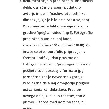
dokumentacijo o predloženih umetniških
delih, označeno z vsemi podatki o
avtorju in delih (naslov, leto, tehnika,
dimenzije, kje je bilo delo razstavljeno).
Dokumentacija lahko vsebuje slikovno
gradivo (jpeg) ali video (mp4). Fotografije
predloženih um.del naj bodo
visokokavostne (300 dpi, max 10MB). Če
imate celoten portfolio pripravljen v
formatu pdf vljudno prosimo da
fotografije izbranih/predlaganih um.del
pošljete tudi posebej v formatu jpg
(označene kot je navedeno zgoraj).
Predložena dela naj omogočijo pregled
ustvarjanja kandidatke/a. Predlog
novega dela, ki bi bilo razstavljeno v
primeru izbora med nominirance, ni
nujen.