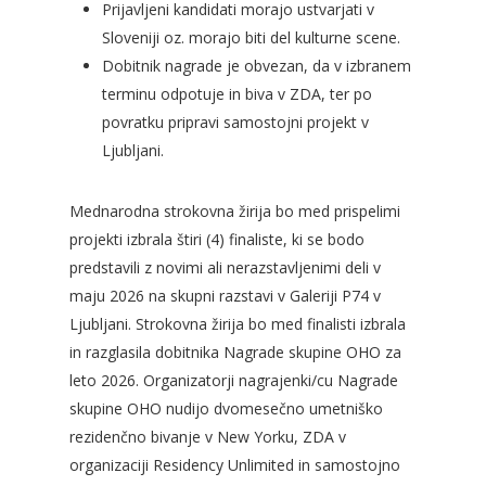
Prijavljeni kandidati morajo ustvarjati v
Sloveniji oz. morajo biti del kulturne scene.
Dobitnik nagrade je obvezan, da v izbranem
terminu odpotuje in biva v ZDA, ter po
povratku pripravi samostojni projekt v
Ljubljani.
Mednarodna strokovna žirija bo med prispelimi
projekti izbrala štiri (4) finaliste, ki se bodo
predstavili z novimi ali nerazstavljenimi deli v
maju 2026 na skupni razstavi v Galeriji P74 v
Ljubljani. Strokovna žirija bo med finalisti izbrala
in razglasila dobitnika Nagrade skupine OHO za
leto 2026. Organizatorji nagrajenki/cu Nagrade
skupine OHO nudijo dvomesečno umetniško
rezidenčno bivanje v New Yorku, ZDA v
organizaciji Residency Unlimited in samostojno