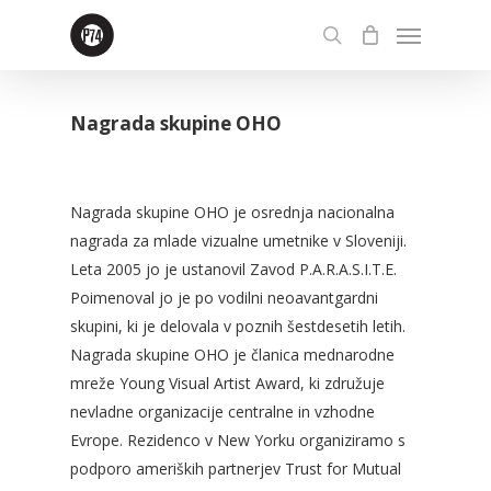
Skip
Menu
to
search
main
content
Nagrada skupine OHO
Nagrada skupine OHO je osrednja nacionalna
nagrada za mlade vizualne umetnike v Sloveniji.
Leta 2005 jo je ustanovil Zavod P.A.R.A.S.I.T.E.
Poimenoval jo je po vodilni neoavantgardni
skupini, ki je delovala v poznih šestdesetih letih.
Nagrada skupine OHO je članica mednarodne
mreže Young Visual Artist Award, ki združuje
nevladne organizacije centralne in vzhodne
Evrope. Rezidenco v New Yorku organiziramo s
podporo ameriških partnerjev Trust for Mutual