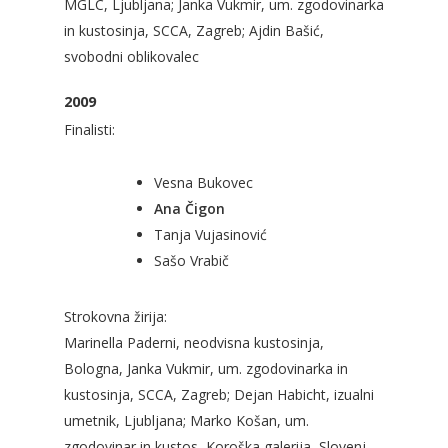
MGLC, Ljubljana; Janka Vukmir, um. zgodovinarka
in kustosinja, SCCA, Zagreb; Ajdin Bašić,
svobodni oblikovalec
2009
Finalisti:
Vesna Bukovec
Ana Čigon
Tanja Vujasinović
Sašo Vrabič
Strokovna žirija:
Marinella Paderni, neodvisna kustosinja,
Bologna, Janka Vukmir, um. zgodovinarka in
kustosinja, SCCA, Zagreb; Dejan Habicht, izualni
umetnik, Ljubljana; Marko Košan, um.
zgodovinar in kustos, Koroška galerija, Slovenj