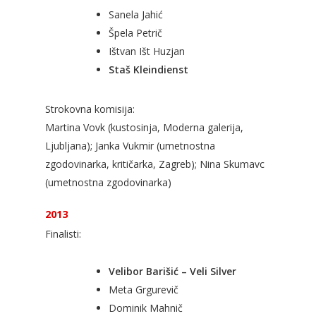
Sanela Jahić
Špela Petrič
Ištvan Išt Huzjan
Staš Kleindienst
Strokovna komisija:
Martina Vovk (kustosinja, Moderna galerija,
Ljubljana); Janka Vukmir (umetnostna
zgodovinarka, kritičarka, Zagreb); Nina Skumavc
(umetnostna zgodovinarka)
2013
Finalisti:
Velibor Barišić – Veli Silver
Meta Grgurevič
Dominik Mahnič