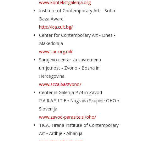
www.kontekstgalerija.org
Institute of Contemporary Art – Sofia.
Baza Award
http://ica.cult.bg/
Center for Contemporary Art ▪ Dnes ▪
Makedonija
www.cac.org.mk
Sarajevo centar za savremenu
umjetnost ▪ Zvono ▪ Bosna in
Hercegovina
www.scca.ba/zvono/
Center in Galerija P74 in Zavod
P.A.R.A.S.I.T.E ▪ Nagrada Skupine OHO ▪
Slovenija
www.zavod-parasite.si/oho/
TICA, Tirana Institute of Contemporary
Art ▪ Ardhje ▪ Albanija