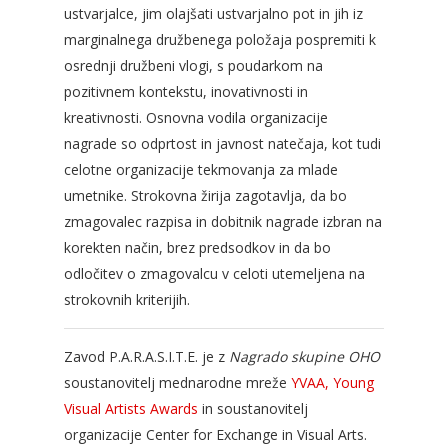
ustvarjalce, jim olajšati ustvarjalno pot in jih iz
marginalnega družbenega položaja pospremiti k
osrednji družbeni vlogi, s poudarkom na
pozitivnem kontekstu, inovativnosti in
kreativnosti. Osnovna vodila organizacije
nagrade so odprtost in javnost natečaja, kot tudi
celotne organizacije tekmovanja za mlade
umetnike. Strokovna žirija zagotavlja, da bo
zmagovalec razpisa in dobitnik nagrade izbran na
korekten način, brez predsodkov in da bo
odločitev o zmagovalcu v celoti utemeljena na
strokovnih kriterijih.
Zavod P.A.R.A.S.I.T.E. je z
Nagrado skupine OHO
soustanovitelj mednarodne mreže
YVAA, Young
Visual Artists Awards
in soustanovitelj
organizacije Center for Exchange in Visual Arts.