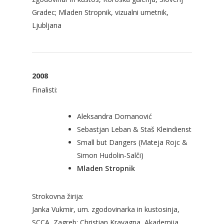
Gradec; Mladen Stropnik, vizualni umetnik,
Ljubljana
2008
Finalisti:
Aleksandra Domanović
Sebastjan Leban & Staš Kleindienst
Small but Dangers (Mateja Rojc &
Simon Hudolin-Salči)
Mladen Stropnik
Strokovna žirija:
Janka Vukmir, um. zgodovinarka in kustosinja,
SCCA, Zagreb; Christian Kravagna, Akademija