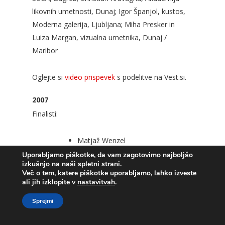
likovnih umetnosti, Dunaj; Igor Španjol, kustos,
Moderna galerija, Ljubljana; Miha Presker in
Luiza Margan, vizualna umetnika, Dunaj /
Maribor
Oglejte si
video prispevek
s podelitve na Vest.si.
2007
Finalisti:
Matjaž Wenzel
Miha Presker in Luiza Margan
Uporabljamo piškotke, da vam zagotovimo najboljšo
izkušnjo na naši spletni strani.
Jaša Mrevlje
Več o tem, katere piškotke uporabljamo, lahko izveste
Son:DA
ali jih izklopite v
nastavitvah
.
Sprejmi
Strokovna žirija:
Zdenka Badovinac, kustosinja, Moderna galerija,